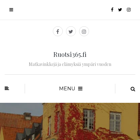
Ruotsi365.fi
Matkavinkkejä ja elämyksiä ympäri vuoden
MENU