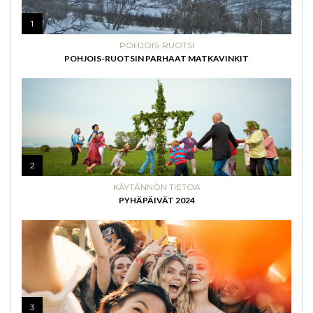
1
POHJOIS-RUOTSI
POHJOIS-RUOTSIN PARHAAT MATKAVINKIT
2
KÄYTÄNNÖN TIETOA
PYHÄPÄIVÄT 2024
3