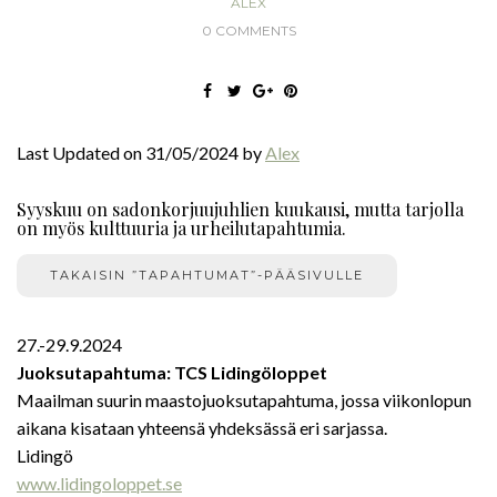
ALEX
0 COMMENTS
Last Updated on 31/05/2024 by
Alex
Syyskuu on sadonkorjuujuhlien kuukausi, mutta tarjolla
on myös kulttuuria ja urheilutapahtumia.
TAKAISIN ”TAPAHTUMAT”-PÄÄSIVULLE
27.-29.9.2024
Juoksutapahtuma: TCS Lidingöloppet
Maailman suurin maastojuoksutapahtuma, jossa viikonlopun
aikana kisataan yhteensä yhdeksässä eri sarjassa.
Lidingö
www.lidingoloppet.se