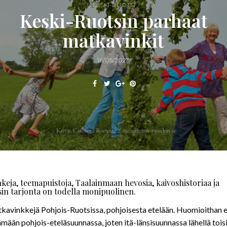
KESKI-RUOTSI
Keski-Ruotsin parhaat
matkavinkit
16/05/2023
keja, teemapuistoja, Taalainmaan hevosia, kaivoshistoriaa ja
sin tarjonta on todella monipuolinen.
atkavinkkejä Pohjois-Ruotsissa, pohjoisesta etelään. Huomioithan 
ämään pohjois-eteläsuunnassa, joten itä-länsisuunnassa lähellä tois