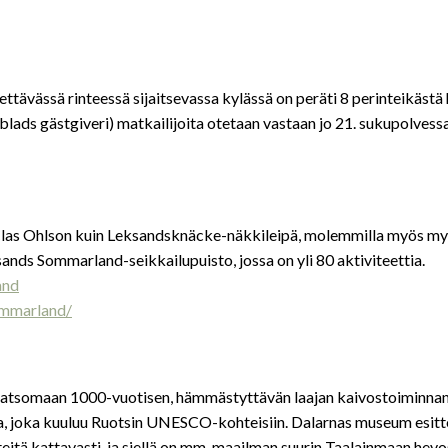
iettävässä rinteessä sijaitsevassa kylässä on peräti 8 perinteikästä 
lads gästgiveri) matkailijoita otetaan vastaan jo 21. sukupolvessa
n Clas Ohlson kuin Leksandsknäcke-näkkileipä, molemmilla myös m
ands Sommarland-seikkailupuisto, jossa on yli 80 aktiviteettia.
and
ommarland/
 katsomaan 1000-vuotisen, hämmästyttävän laajan kaivostoiminnan 
a, joka kuuluu Ruotsin UNESCO-kohteisiin. Dalarnas museum esitt
itä kattavasti, ja siellä on mm. maailman suurin Taalainmaan hev