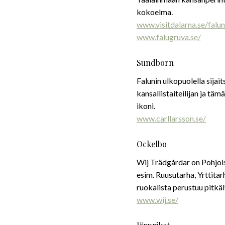
kokoelma.
www.visitdalarna.se/falun
www.falugruva.se/
Sundborn
Falunin ulkopuolella sijai
kansallistaiteilijan ja tä
ikoni.
www.carllarsson.se/
Ockelbo
Wij Trädgårdar on Pohjois
esim. Ruusutarha, Yrttit
ruokalista perustuu pitkä
www.wij.se/