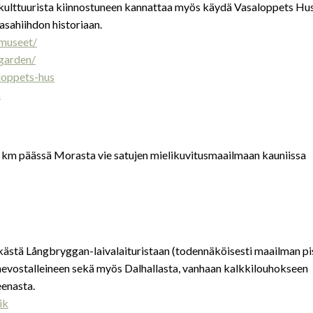
kulttuurista kiinnostuneen kannattaa myös käydä Vasaloppets Hu
sahiihdon historiaan.
museet/
garden/
loppets-hus
a
km päässä Morasta vie satujen mielikuvitusmaailmaan kauniissa
kästä Långbryggan-laivalaituristaan (todennäköisesti maailman pi
ta hevostalleineen sekä myös Dalhallasta, vanhaan kalkkilouhokseen
eenasta.
ik