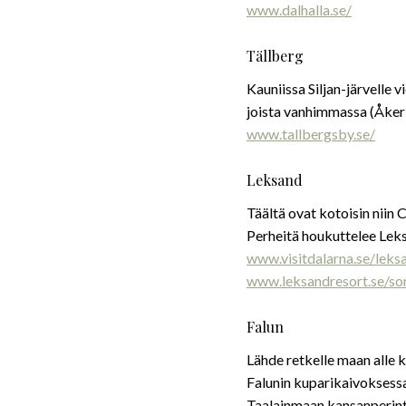
www.dalhalla.se/
Tällberg
Kauniissa Siljan-järvelle v
joista vanhimmassa (Åkerb
www.tallbergsby.se/
Leksand
Täältä ovat kotoisin nii
Perheitä houkuttelee Leks
www.visitdalarna.se/leks
www.leksandresort.se/s
Falun
Lähde retkelle maan alle
Falunin kuparikaivoksess
Taalainmaan kansanperinte