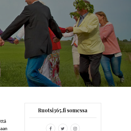
Ruotsi365.fi somessa
että
iaan