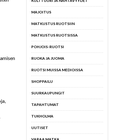
KULTTUURI JA NÄHTÄVYYDET
MAJOITUS
MATKUSTUS RUOTSIIN
MATKUSTUS RUOTSISSA
POHJOIS-RUOTSI
stamisen
RUOKA JA JUOMA
RUOTSI MUISSA MEDIOISSA
SHOPPAILU
SUURKAUPUNGIT
ja,
TAPAHTUMAT
.
TUKHOLMA
UUTISET
VARAA MATKA