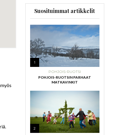
Suosituimmat artikkelit
1
POHJOIS-RUOTSI
POHJOIS-RUOTSIN PARHAAT
MATKAVINKIT
t myös
iä.
2