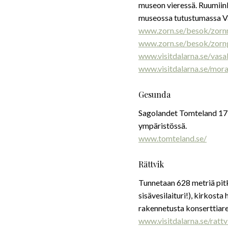
museon vieressä. Ruumiin
museossa tutustumassa Va
www.zorn.se/besok/zorn
www.zorn.se/besok/zorn
www.visitdalarna.se/vasa
www.visitdalarna.se/mor
Gesunda
Sagolandet Tomteland 17 
ympäristössä.
www.tomteland.se/
Rättvik
Tunnetaan 628 metriä pit
sisävesilaituri!), kirkos
rakennetusta konserttiar
www.visitdalarna.se/rattv