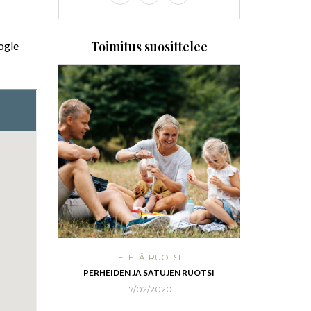
Toimitus suosittelee
ogle
ETELÄ-RUOTSI
POH
UKKIEN SAARI
PERHEIDEN JA SATUJEN RUOTSI
RANNIKKOSEU
17/02/2020