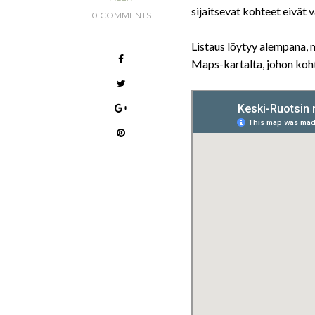
sijaitsevat kohteet eivät 
0 COMMENTS
Listaus löytyy alempana, 
Maps-kartalta, johon koht
ETELÄ-RUOTSI
PERHEIDEN JA SATUJEN RUOTSI
17/02/2020