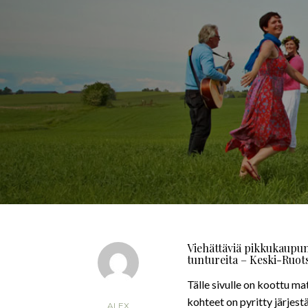
Viehättäviä pikkukaupun
tuntureita – Keski-Ruot
Tälle sivulle on koottu m
kohteet on pyritty järjest
ALEX