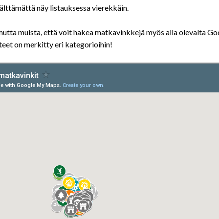
välttämättä näy listauksessa vierekkäin.
mutta muista, että voit hakea matkavinkkejä myös alla olevalta Go
eet on merkitty eri kategorioihin!
POHJOIS-RUOTSI
ETELÄ-RUOTSI
RANNIKKOSEUTUJA JA JOKIMAISEMIA
GOTLANTI – RUUSUJEN JA RA
15/01/2020
18/02/2020