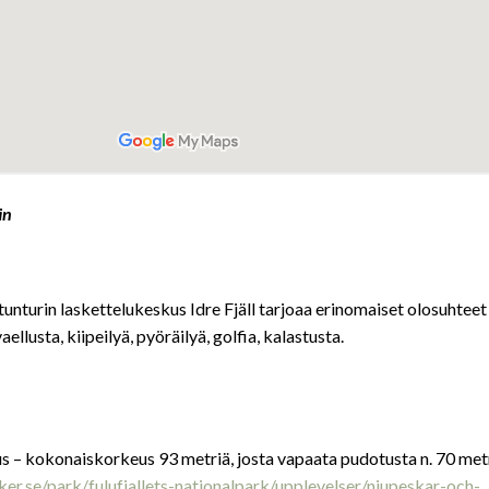
än
unturin laskettelukeskus Idre Fjäll tarjoaa erinomaiset olosuhtee
aellusta, kiipeilyä, pyöräilyä, golfia, kalastusta.
s – kokonaiskorkeus 93 metriä, josta vapaata pudotusta n. 70 metr
er.se/park/fulufjallets-nationalpark/upplevelser/njupeskar-och-