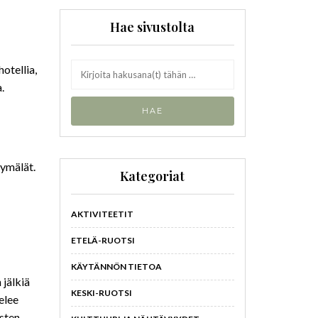
Hae sivustolta
hotellia,
.
yymälät.
Kategoriat
AKTIVITEETIT
ETELÄ-RUOTSI
KÄYTÄNNÖN TIETOA
jälkiä
KESKI-RUOTSI
elee
osten