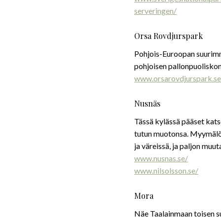
serveringen/
Orsa Rovdjurspark
Pohjois-Euroopan suurimma
pohjoisen pallonpuoliskon s
www.orsarovdjurspark.se
Nusnäs
Tässä kylässä pääset kat
tutun muotonsa. Myymälöi
ja väreissä, ja paljon muu
www.nusnas.se/
www.nilsolsson.se/
Mora
Näe Taalainmaan toisen su