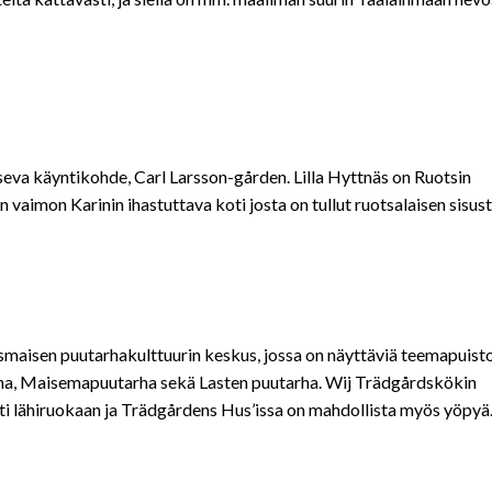
tseva käyntikohde, Carl Larsson-gården. Lilla Hyttnäs on Ruotsin
män vaimon Karinin ihastuttava koti josta on tullut ruotsalaisen sisu
maisen puutarhakulttuurin keskus, jossa on näyttäviä teemapuisto
arha, Maisemapuutarha sekä Lasten puutarha. Wij Trädgårdskökin
lti lähiruokaan ja Trädgårdens Hus’issa on mahdollista myös yöpyä