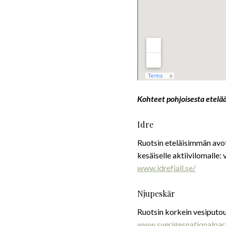
Kohteet pohjoisesta etelä
Idre
Ruotsin eteläisimmän avot
kesäiselle aktiivilomalle: v
www.idrefjall.se/
Njupeskär
Ruotsin korkein vesiputou
www.sverigesnationalpark