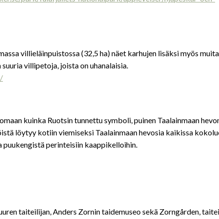
ssa villieläinpuistossa (32,5 ha) näet karhujen lisäksi myös muita
uuria villipetoja, joista on uhanalaisia.
/
somaan kuinka Ruotsin tunnettu symboli, puinen Taalainmaan hevo
stä löytyy kotiin viemiseksi Taalainmaan hevosia kaikissa kokolu
ta puukengistä perinteisiin kaappikelloihin.
uren taiteilijan, Anders Zornin taidemuseo sekä Zorngården, taitei