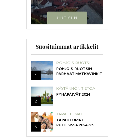
UUTISIIN
Suosituimmat artikkelit
POHJOIS-RUOTSI
POHJOIS-RUOTSIN
PARHAAT MATKAVINKIT
1
KÄYTÄNNÖN TIETOA
PYHÄPÄIVÄT 2024
2
TAPAHTUMAT
TAPAHTUMAT
RUOTSISSA 2024-25
3