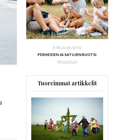
ETELÄ-RUOTSI
POH
UKKIEN SAARI
PERHEIDEN JA SATUJEN RUOTSI
RANNIKKOSEU
17/02/2020
Tuoreimmat artikkelit
ä