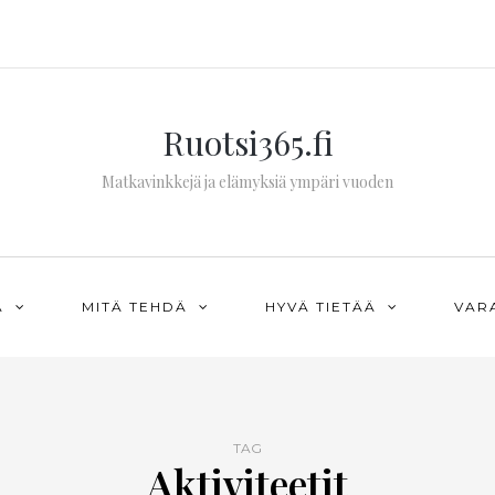
Ruotsi365.fi
Matkavinkkejä ja elämyksiä ympäri vuoden
Ä
MITÄ TEHDÄ
HYVÄ TIETÄÄ
VAR
TAG
Aktiviteetit