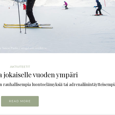
POHJOIS-RUOTSI
ETELÄ-RUOTSI
RANNIKKOSEUTUJA JA JOKIMAISEMIA
GOTLANTI – RUUSUJEN JA RA
15/01/2020
18/02/2020
AKTIVITEETIT
ja jokaiselle vuoden ympäri
tten rauhallisempia luontoelämyksiä tai adrenaliinintäytteisempi
READ MORE