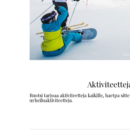
ETELÄ-RUOTSI
PERHEIDEN JA SATUJEN RUOTSI
17/02/2020
Aktiviteette
Ruotsi tarjoaa aktiviteetteja kaikille, haetpa si
urheiluaktiviteetteja.