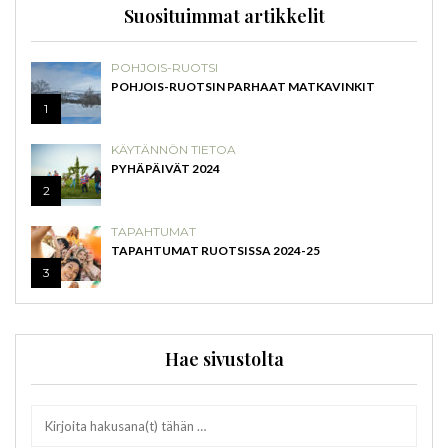
Suosituimmat artikkelit
POHJOIS-RUOTSI
POHJOIS-RUOTSIN PARHAAT MATKAVINKIT
1
KÄYTÄNNÖN TIETOA
PYHÄPÄIVÄT 2024
2
TAPAHTUMAT
TAPAHTUMAT RUOTSISSA 2024-25
3
Hae sivustolta