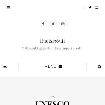
Ruotsi365.fi
Matkavinkkejä ja elämyksiä ympäri vuoden
MENU
TAG
UNESCO