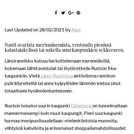
Last Updated on 28/02/2021 by
Alex
Nauti avarista merimaisemista, rentoudu pienissä
kalastajakylissä tai sukella suurkaupunkien sykkeeseen.
Länsirannikko kutsuu herkuttelemaan merenelävillä,
kokemaan tähtiravintolat tai löytöretkelle Ruotsin fika-
kaupunkiin. Vietä
Länsi-Ruotsissa
aktiiviloma rannikon
pyöräilyreiteillä tai anna kylpylöiden lämmön kietoa sinut
totaaliseen hyvänolontunteeseen.
Ruotsin toiseksi suurin kaupunki
Göteborg
on tunnelmaltaan
mannermaisempi kuin muut kaupungit. Pieni suurkaupunki
hurmaa monipuolisuudellaan: mielenkiintoisia museoita,
viihtyisiä kahviloita ja erinomaiset shoppailumahdollisuudet.