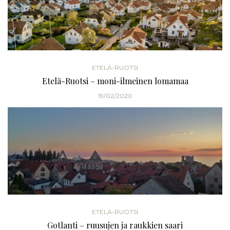
ETELÄ-RUOTSI
Etelä-Ruotsi – moni-ilmeinen lomamaa
19/02/2020
ETELÄ-RUOTSI
Gotlanti – ruusujen ja raukkien saari