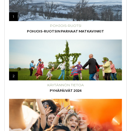
1
POHJOIS-RUOTSI
POHJOIS-RUOTSIN PARHAAT MATKAVINKIT
2
KÄYTÄNNÖN TIETOA
PYHÄPÄIVÄT 2024