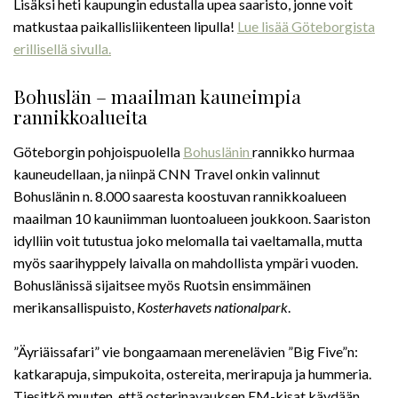
Lisäksi heti kaupungin edustalla upea saaristo, jonne voit
matkustaa paikallisliikenteen lipulla!
Lue lisää Göteborgista
erillisellä sivulla.
Bohuslän – maailman kauneimpia
rannikkoalueita
Göteborgin pohjoispuolella
Bohuslänin
rannikko hurmaa
kauneudellaan, ja niinpä CNN Travel onkin valinnut
Bohuslänin n. 8.000 saaresta koostuvan rannikkoalueen
maailman 10 kauniimman luontoalueen joukkoon. Saariston
idylliin voit tutustua joko melomalla tai vaeltamalla, mutta
myös saarihyppely laivalla on mahdollista ympäri vuoden.
Bohuslänissä sijaitsee myös Ruotsin ensimmäinen
merikansallispuisto,
Kosterhavets nationalpark
.
”Äyriäissafari” vie bongaamaan merenelävien ”Big Five”n:
katkarapuja, simpukoita, ostereita, merirapuja ja hummeria.
Tiesitkö muuten, että osterinavauksen EM-kisat käydään