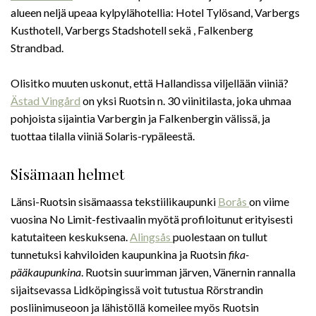
alueen neljä upeaa kylpylähotellia: Hotel Tylösand, Varbergs
Kusthotell, Varbergs Stadshotell sekä , Falkenberg
Strandbad.
Olisitko muuten uskonut, että Hallandissa viljellään viiniä?
Ästad Vingård
on yksi Ruotsin n. 30 viinitilasta, joka uhmaa
pohjoista sijaintia Varbergin ja Falkenbergin välissä, ja
tuottaa tilalla viiniä Solaris-rypäleestä.
Sisämaan helmet
Länsi-Ruotsin sisämaassa tekstiilikaupunki
Borås
on viime
vuosina No Limit-festivaalin myötä profiloitunut erityisesti
katutaiteen keskuksena.
Alingsås
puolestaan on tullut
tunnetuksi kahviloiden kaupunkina ja Ruotsin
fika-
pääkaupunkina
. Ruotsin suurimman järven, Vänernin rannalla
sijaitsevassa Lidköpingissä voit tutustua Rörstrandin
posliinimuseoon ja lähistöllä komeilee myös Ruotsin