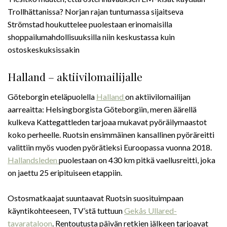
Trollhättanissa? Norjan rajan tuntumassa sijaitseva
Strömstad houkuttelee puolestaan erinomaisilla
shoppailumahdollisuuksilla niin keskustassa kuin
ostoskeskuksissakin
Halland – aktiivilomailijalle
Göteborgin eteläpuolella
Halland
on aktiivilomailijan
aarreaitta: Helsingborgista Göteborgiin, meren äärellä
kulkeva Kattegattleden tarjoaa mukavat pyöräilymaastot
koko perheelle. Ruotsin ensimmäinen kansallinen pyöräreitti
valittiin myös vuoden pyörätieksi Euroopassa vuonna 2018.
Hallandsleden
puolestaan on 430 km pitkä vaellusreitti, joka
on jaettu 25 eripituiseen etappiin.
Ostosmatkaajat suuntaavat Ruotsin suosituimpaan
käyntikohteeseen, TV’stä tuttuun
Gekås Ullared-
tavarataloon
. Rentoutusta päivän retkien jälkeen tarjoavat