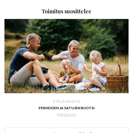
Toimitus suosittelee
ETELÄ-RUOTSI
P
HEIDEN JA SATUJEN RUOTSI
RANNIKKOSE
17/02/2020