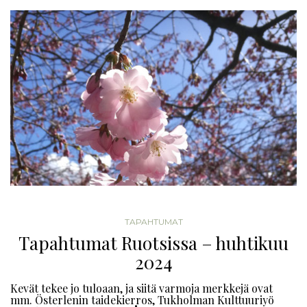
TAPAHTUMAT
Tapahtumat Ruotsissa – huhtikuu
2024
Kevät tekee jo tuloaan, ja siitä varmoja merkkejä ovat
mm. Österlenin taidekierros, Tukholman Kulttuuriyö