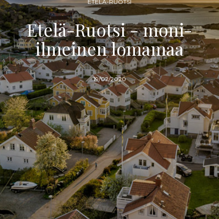
ETELÄ-RUOTSI
Etelä-Ruotsi - moni-
ilmeinen lomamaa
19/02/2020