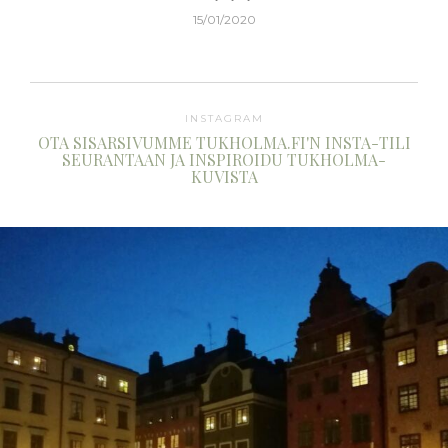
15/01/2020
INSTAGRAM
OTA SISARSIVUMME TUKHOLMA.FI'N INSTA-TILI
SEURANTAAN JA INSPIROIDU TUKHOLMA-
KUVISTA