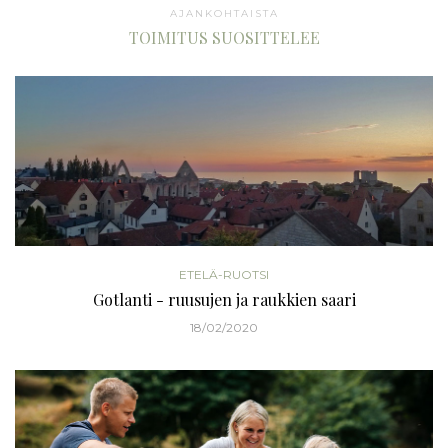
AJANKOHTAISTA
TOIMITUS SUOSITTELEE
ETELÄ-RUOTSI
Gotlanti - ruusujen ja raukkien saari
18/02/2020