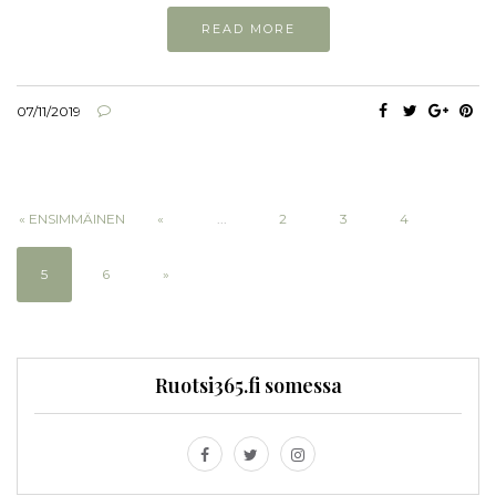
READ MORE
07/11/2019
« ENSIMMÄINEN
«
...
2
3
4
5
6
»
Ruotsi365.fi somessa